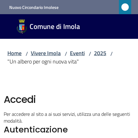
Vai al contenuto
Vai alla navigazione
Vai al footer
Nuovo Circondario Imolese
Comune
Comune di Imola
di Imola
RETE
CIVICA
Home
Vivere Imola
Eventi
2025
/
/
/
/
"Un albero per ogni nuova vita"
Amministrazione
Novità
Accedi
Servizi
Per accedere al sito a ai suoi servizi, utilizza una delle seguenti
modalità.
Vivere
Autenticazione
Imola