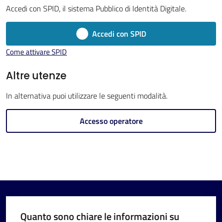
Menu selezionato
Accedi con SPID, il sistema Pubblico di Identità Digitale.
Accedi con SPID
Come attivare SPID
V
Altre utenze
i
In alternativa puoi utilizzare le seguenti modalità.
s
i
Accesso operatore
t
a
r
e
I
m
o
Quanto sono chiare le informazioni su
l