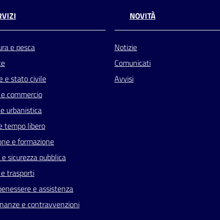
VIZI
NOVITÀ
ura e pesca
Notizie
te
Comunicati
 e stato civile
Avvisi
 e commercio
e urbanistica
e tempo libero
one e formazione
a e sicurezza pubblica
 e trasporti
benessere e assistenza
 finanze e contravvenzioni