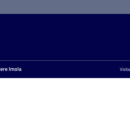
vere Imola
Visit