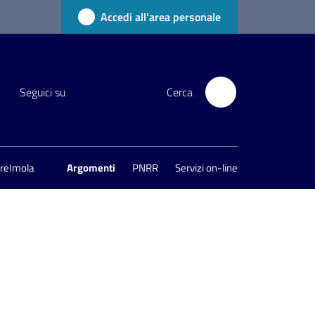
Accedi all'area personale
Seguici su
Cerca
areImola
Argomenti
PNRR
Servizi on-line