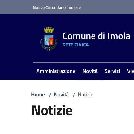
Vai al contenuto
Vai alla navigazione
Vai al footer
Nuovo Circondario Imolese
Comune di Imola
RETE CIVICA
Amministrazione
Novità
Servizi
Vi
Menu selezionato
Home
Novità
Notizie
/
/
Notizie