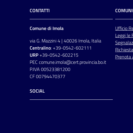
CONTATTI
COMUNI
Comune di Imola
Ufficio
Re
Leggi le
via G. Mazzini 4 | 40026 Imola, Italia
Segnalazi
Centralino
: +39-0542-602111
Richiesta
URP
+39-0542-602215
Prenota
PEC comune.imola@cert.provincia.bo.it
P.IVA 00523381200
CF 00794470377
SOCIAL
Facebook
Instagram
Youtube
Flickr