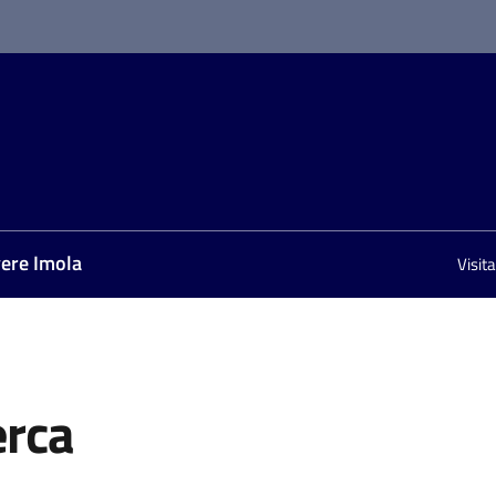
vere Imola
Visit
erca