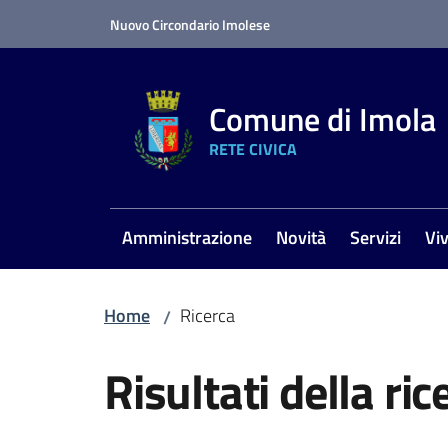
Vai al contenuto
Vai alla navigazione
Vai al footer
Nuovo Circondario Imolese
Comune di Imola
RETE CIVICA
Amministrazione
Novità
Servizi
Vi
Home
Ricerca
/
Risultati della ric