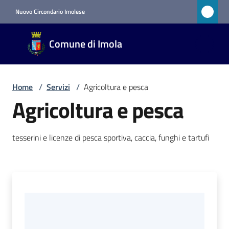
Vai al contenuto
Vai alla navigazione
Vai al footer
Nuovo Circondario Imolese
Comune
Comune di Imola
di Imola
RETE
CIVICA
Home
/
Servizi
/
Agricoltura e pesca
Agricoltura e pesca
Amministrazione
tesserini e licenze di pesca sportiva, caccia, funghi e tartufi
Novità
Servizi
Menu selezionato
Vivere
Imola