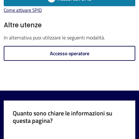
Come attivare SPID
Altre utenze
V
In alternativa puoi utilizzare le seguenti modalità.
i
s
Accesso operatore
i
t
a
r
e
I
m
Quanto sono chiare le informazioni su
o
questa pagina?
l
Valuta da 1 a 5 stelle
a