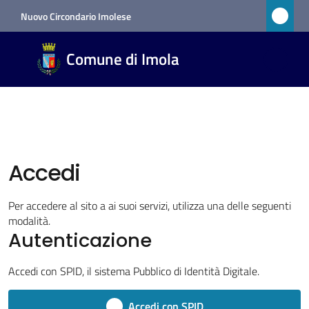
Vai al contenuto
Vai alla navigazione
Vai al footer
Nuovo Circondario Imolese
Comune
Comune di Imola
di Imola
RETE
CIVICA
Amministrazione
Accedi
Novità
Per accedere al sito a ai suoi servizi, utilizza una delle seguenti
modalità.
Autenticazione
Servizi
Accedi con SPID, il sistema Pubblico di Identità Digitale.
Vivere
Imola
Accedi con SPID