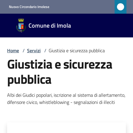
Vai al contenuto
Vai alla navigazione
Vai al footer
Nuovo Circondario Imolese
Comune
Comune di Imola
di Imola
RETE
CIVICA
Home
/
Servizi
/
Giustizia e sicurezza pubblica
Giustizia e sicurezza
Amministrazione
pubblica
Novità
Albi dei Giudici popolari, iscrizione al sistema di allertamento,
Servizi
difensore civico, whistleblowing - segnalazioni di illeciti
Menu selezionato
Vivere
Imola