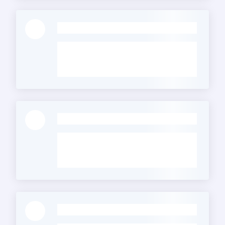
-
-
-