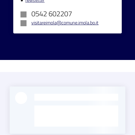
☛
newsletter
0542 602207
visitareimola@comune.imola.bo.it
-