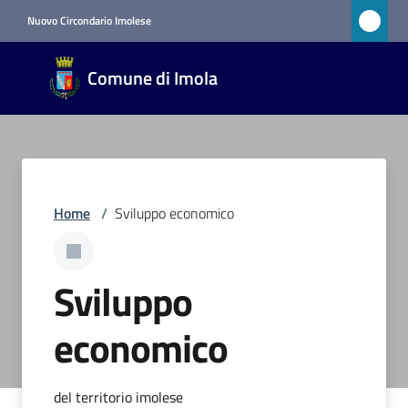
Vai al contenuto
Vai alla navigazione
Vai al footer
Nuovo Circondario Imolese
Comune
Comune di Imola
di Imola
RETE
CIVICA
Amministrazione
Home
/
Sviluppo economico
Novità
Sviluppo
Servizi
economico
Vivere
Imola
del territorio imolese