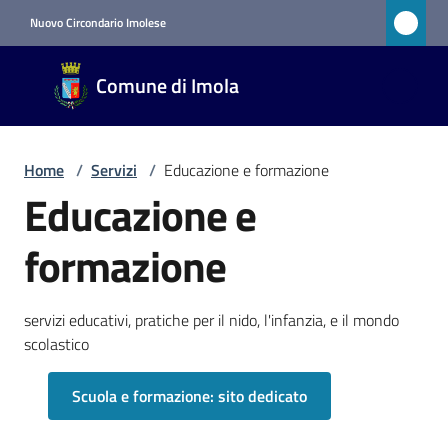
Vai al contenuto
Vai alla navigazione
Vai al footer
Nuovo Circondario Imolese
Comune
Comune di Imola
di Imola
RETE
CIVICA
Home
/
Servizi
/
Educazione e formazione
Educazione e
Amministrazione
formazione
Novità
servizi educativi, pratiche per il nido, l'infanzia, e il mondo
Servizi
scolastico
Menu selezionato
Scuola e formazione: sito dedicato
Vivere
Imola