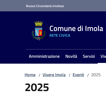
Vai al contenuto
Vai alla navigazione
Vai al footer
Nuovo Circondario Imolese
Comune di Imola
RETE CIVICA
Amministrazione
Novità
Servizi
Vi
Me
Home
Vivere Imola
Eventi
2025
/
/
/
2025