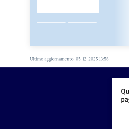
Ultimo aggiornamento
:
05-12-2025 13:58
Qu
pa
Valut