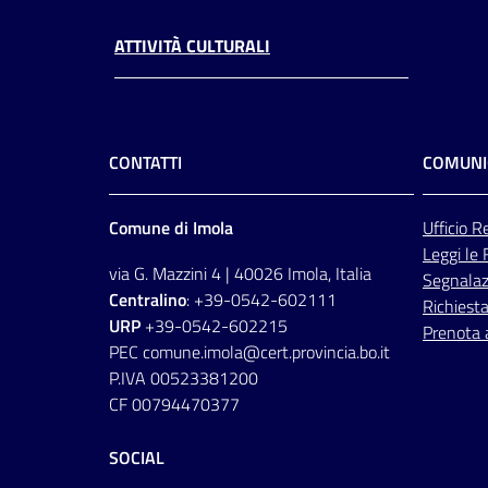
ATTIVITÀ CULTURALI
CONTATTI
COMUNI
Comune di Imola
Ufficio
Re
Leggi le
via G. Mazzini 4 | 40026 Imola, Italia
Segnalazi
Centralino
: +39-0542-602111
Richiesta
URP
+39-0542-602215
Prenota
PEC comune.imola@cert.provincia.bo.it
P.IVA 00523381200
CF 00794470377
SOCIAL