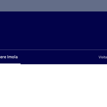
vere Imola
Visit
nu selezionato