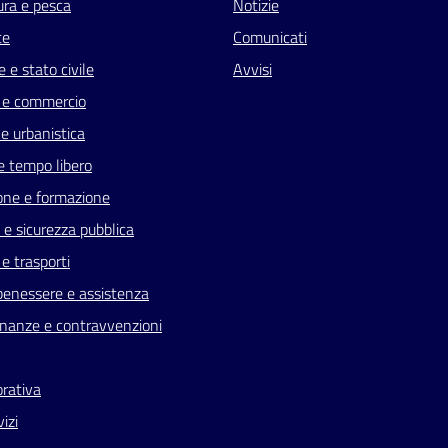
ura e pesca
Notizie
te
Comunicati
 e stato civile
Avvisi
 e commercio
e urbanistica
e tempo libero
one e formazione
a e sicurezza pubblica
 e trasporti
benessere e assistenza
 finanze e contravvenzioni
orativa
vizi