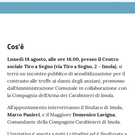
Argomenti
PNRR
Servizi
Cos'è
on-
line
Lunedì 18 agosto, alle ore 16.00, presso il Centro
sociale Tiro a Segno (via Tiro a Segno, 2 - Imola)
, si
terrà un incontro pubblico di sensibilizzazione per il
Seguici
contrasto alle truffe ai danni degli anziani, promosso
su
dall'Amministrazione Comunale in collaborazione con
la Compagnia dell'Arma dei Carabinieri di Imola.
All’appuntamento interverranno il Sindaco di Imola,
Marco Panieri
, e il Maggiore
Domenico Lavigna
,
Comandante della Compagnia Carabinieri di Imola.
L'iniziativa è aperta a tutti i cittadini ed è finalizzata a