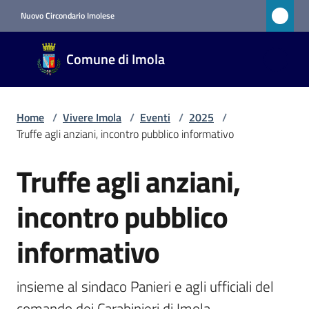
Vai al contenuto
Vai alla navigazione
Vai al footer
Nuovo Circondario Imolese
Comune
Comune di Imola
di Imola
RETE
CIVICA
Home
/
Vivere Imola
/
Eventi
/
2025
/
Truffe agli anziani, incontro pubblico informativo
Amministrazione
Truffe agli anziani,
Salta al contenuto
Novità
incontro pubblico
Servizi
informativo
Vivere
insieme al sindaco Panieri e agli ufficiali del 
Imola
comando dei Carabinieri di Imola
Menu selezionato