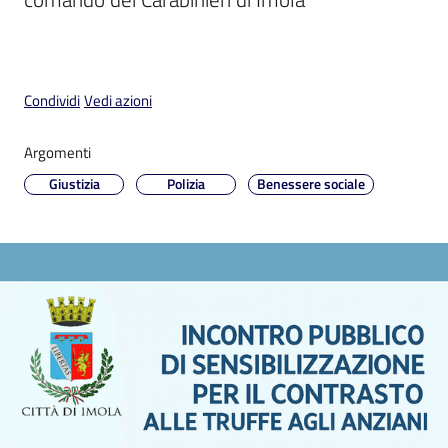
Condividi
Vedi azioni
V
i
Argomenti
s
Giustizia
Polizia
Benessere sociale
i
t
a
r
e
I
m
o
l
a