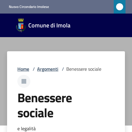
Vai al contenuto
Vai alla navigazione
Vai al footer
Nuovo Circondario Imolese
Comune
Comune di Imola
di Imola
RETE
CIVICA
Amministrazione
Home
/
Argomenti
/
Benessere sociale
Novità
Benessere
Servizi
sociale
Vivere
Imola
e legalità