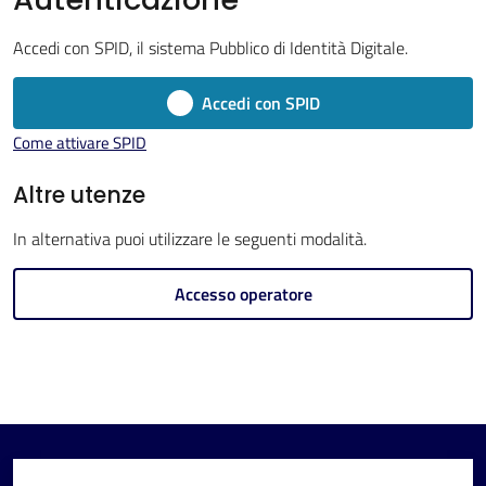
Imola
Accedi con SPID, il sistema Pubblico di Identità Digitale.
Accedi con SPID
Come attivare SPID
V
i
Altre utenze
s
In alternativa puoi utilizzare le seguenti modalità.
i
t
Accesso operatore
a
r
e
I
m
o
l