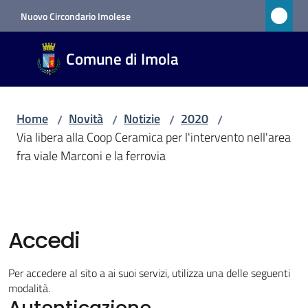
Vai al contenuto
Vai alla navigazione
Vai al footer
Nuovo Circondario Imolese
Comune
Comune di Imola
di Imola
RETE
CIVICA
Home
Novità
Notizie
2020
/
/
/
/
Via libera alla Coop Ceramica per l'intervento nell'area
fra viale Marconi e la ferrovia
Amministrazione
Novità
Menu selezionato
Accedi
Servizi
Per accedere al sito a ai suoi servizi, utilizza una delle seguenti
modalità.
Vivere
Autenticazione