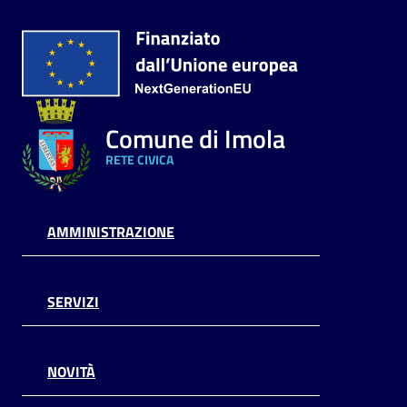
Argomenti
PNRR
Servizi
Comune di Imola
on-
RETE CIVICA
line
AMMINISTRAZIONE
Seguici
su
SERVIZI
NOVITÀ