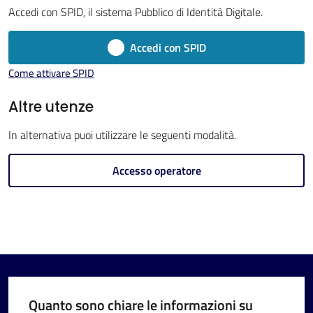
Imola
Accedi con SPID, il sistema Pubblico di Identità Digitale.
Accedi con SPID
Come attivare SPID
V
Altre utenze
i
In alternativa puoi utilizzare le seguenti modalità.
s
i
Accesso operatore
t
a
r
e
I
m
o
Quanto sono chiare le informazioni su
l