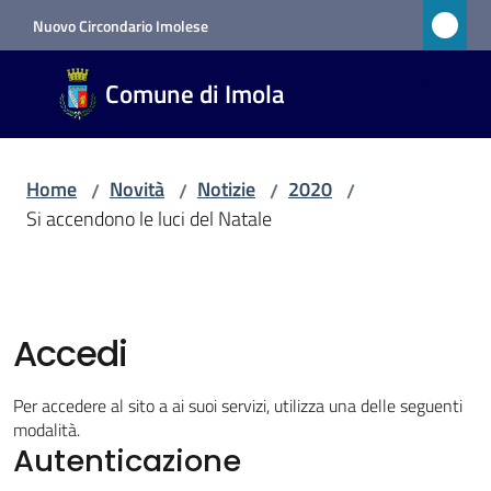
Vai al contenuto
Vai alla navigazione
Vai al footer
Nuovo Circondario Imolese
Comune
Comune di Imola
di Imola
RETE
CIVICA
Home
Novità
Notizie
2020
/
/
/
/
Si accendono le luci del Natale
Amministrazione
Novità
Accedi
Menu selezionato
Per accedere al sito a ai suoi servizi, utilizza una delle seguenti
Servizi
modalità.
Autenticazione
Vivere