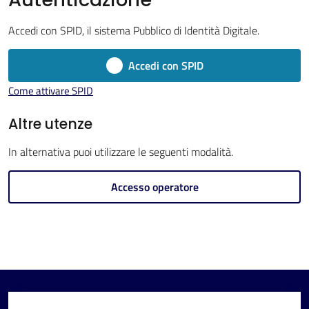
Imola
Accedi con SPID, il sistema Pubblico di Identità Digitale.
Accedi con SPID
Come attivare SPID
V
i
Altre utenze
s
In alternativa puoi utilizzare le seguenti modalità.
i
t
Accesso operatore
a
r
e
I
m
o
l