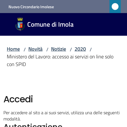
Vai al contenuto
Vai alla navigazione
Vai al footer
Nuovo Circondario Imolese
Comune
Comune di Imola
di Imola
RETE
CIVICA
Home
Novità
Notizie
2020
/
/
/
/
Ministero del Lavoro: accesso ai servizi on line solo
con SPID
Amministrazione
Novità
Menu selezionato
Accedi
Servizi
Per accedere al sito a ai suoi servizi, utilizza una delle seguenti
modalità.
Vivere
Autenticazione