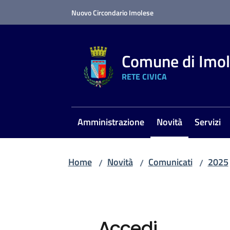
Vai al contenuto
Vai alla navigazione
Vai al footer
Nuovo Circondario Imolese
Comune di Imo
RETE CIVICA
Amministrazione
Novità
Servizi
Menu selezionato
Home
Novità
Comunicati
2025
/
/
/
Accedi