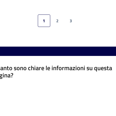
1
2
3
Pagina precedente
Pagina
Pagina
Pagina
Pagina successiv
anto sono chiare le informazioni su questa
gina?
a da 1 a 5 stelle