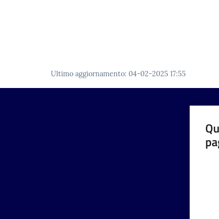
Ultimo aggiornamento
:
04-02-2025 17:55
Qu
pa
Valut