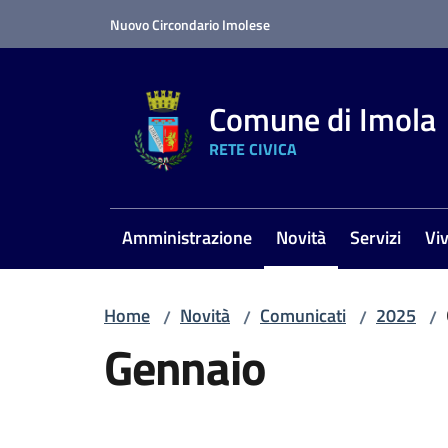
Vai al contenuto
Vai alla navigazione
Vai al footer
Nuovo Circondario Imolese
Comune di Imola
RETE CIVICA
Amministrazione
Novità
Servizi
Vi
Menu selezionato
Home
Novità
Comunicati
2025
/
/
/
/
Gennaio