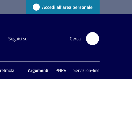
Accedi all'area personale
Seguici su
Cerca
areImola
Argomenti
PNRR
Servizi on-line