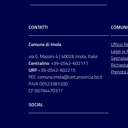
CONTATTI
COMUNI
Comune di Imola
Ufficio
Re
Leggi le
via G. Mazzini 4 | 40026 Imola, Italia
Segnalazi
Centralino
: +39-0542-602111
Richiesta
URP
+39-0542-602215
Prenota
PEC comune.imola@cert.provincia.bo.it
P.IVA 00523381200
CF 00794470377
SOCIAL
Facebook
Instagram
Youtube
Flickr