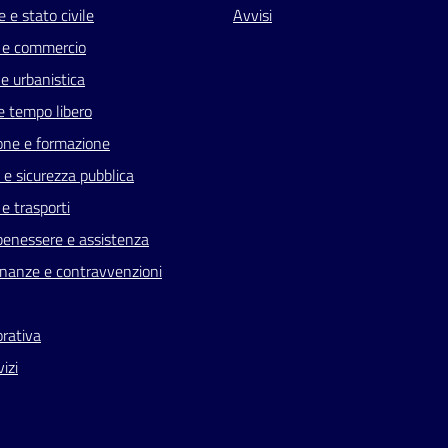
 e stato civile
Avvisi
 e commercio
e urbanistica
e tempo libero
one e formazione
a e sicurezza pubblica
 e trasporti
benessere e assistenza
 finanze e contravvenzioni
orativa
vizi