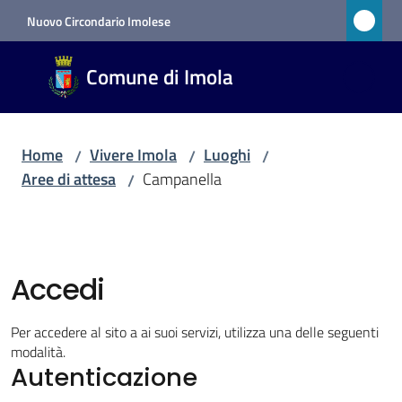
Vai al contenuto
Vai alla navigazione
Vai al footer
Nuovo Circondario Imolese
Comune
Comune di Imola
di Imola
RETE
CIVICA
Home
Vivere Imola
Luoghi
/
/
/
Aree di attesa
Campanella
/
Amministrazione
Novità
Accedi
Servizi
Per accedere al sito a ai suoi servizi, utilizza una delle seguenti
modalità.
Vivere
Autenticazione
Imola