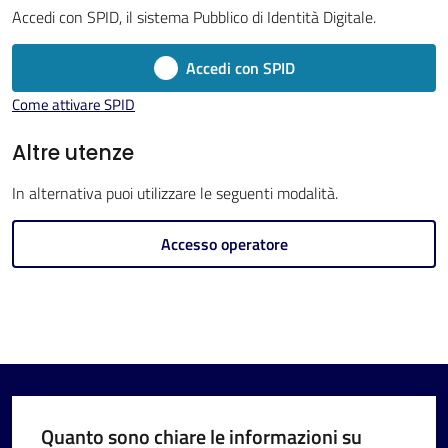
Menu selezionato
Accedi con SPID, il sistema Pubblico di Identità Digitale.
Accedi con SPID
Come attivare SPID
V
Altre utenze
i
In alternativa puoi utilizzare le seguenti modalità.
s
i
Accesso operatore
t
a
r
e
I
m
o
Quanto sono chiare le informazioni su
l