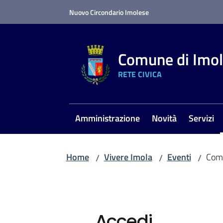
Vai al contenuto
Vai alla navigazione
Vai al footer
Nuovo Circondario Imolese
Comune di Imo
RETE CIVICA
Amministrazione
Novità
Servizi
Home
Vivere Imola
Eventi
Comm
/
/
/
Accedi