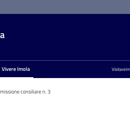
la
Vivere Imola
VisitareI
Menu selezionato
issione consiliare n. 3