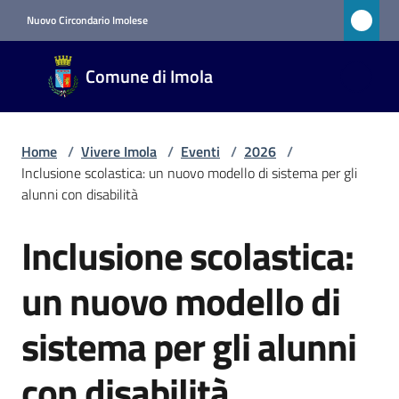
Vai al contenuto
Vai alla navigazione
Vai al footer
Nuovo Circondario Imolese
Comune
Comune di Imola
di Imola
RETE
CIVICA
Home
/
Vivere Imola
/
Eventi
/
2026
/
Inclusione scolastica: un nuovo modello di sistema per gli
alunni con disabilità
Amministrazione
Inclusione scolastica:
Salta al contenuto
Novità
un nuovo modello di
Servizi
sistema per gli alunni
Vivere
con disabilità
Imola
Menu selezionato