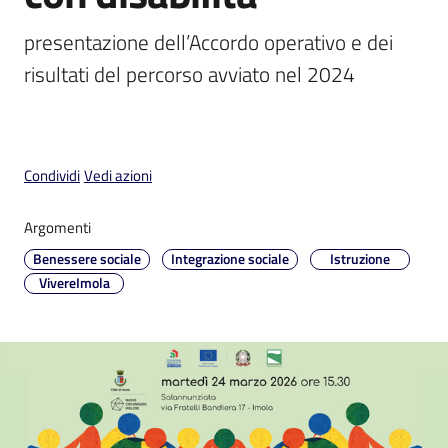
presentazione dell’Accordo operativo e dei 
risultati del percorso avviato nel 2024
V
i
s
Condividi
Vedi azioni
i
t
Argomenti
a
Benessere sociale
Integrazione sociale
Istruzione
r
VivereImola
e
I
m
o
l
a