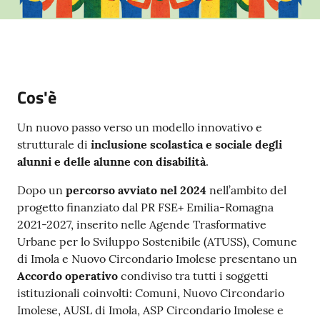
Argomenti
PNRR
Servizi
Cos'è
on-
line
Un nuovo passo verso un modello innovativo e
strutturale di
inclusione scolastica e sociale degli
alunni e delle alunne con disabilità
.
Seguici
Dopo un
percorso avviato nel 2024
nell’ambito del
su
progetto finanziato dal PR FSE+ Emilia-Romagna
2021-2027, inserito nelle Agende Trasformative
Urbane per lo Sviluppo Sostenibile (ATUSS), Comune
di Imola e Nuovo Circondario Imolese presentano un
Accordo operativo
condiviso tra tutti i soggetti
istituzionali coinvolti: Comuni, Nuovo Circondario
Imolese, AUSL di Imola, ASP Circondario Imolese e