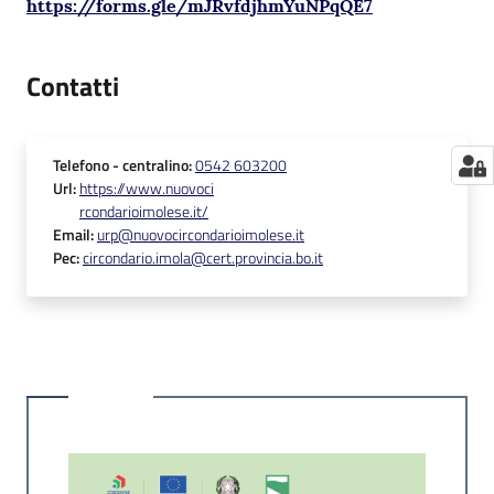
https://forms.gle/mJRvfdjhmYuNPqQE7
Contatti
Telefono
- centralino
:
0542 603200
Url
:
https://www.nuovoci
rcondarioimolese.it/
Email
:
urp@nuovocircondarioimolese.it
Pec
:
circondario.imola@cert.provincia.bo.it