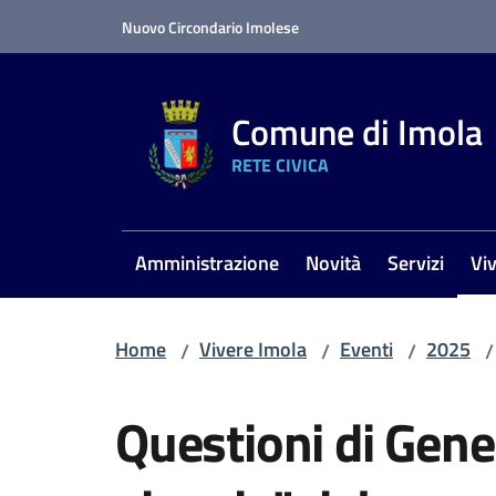
Vai al contenuto
Vai alla navigazione
Vai al footer
Nuovo Circondario Imolese
Comune di Imola
RETE CIVICA
Amministrazione
Novità
Servizi
Vi
Me
Home
Vivere Imola
Eventi
2025
/
/
/
/
Salta al contenuto
Questioni di Gene