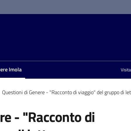
vere Imola
Visit
nu selezionato
Questioni di Genere - "Racconto di viaggio" del gruppo di le
re - "Racconto di