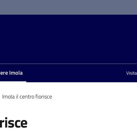
vere Imola
Visit
nu selezionato
Imola il centro fiorisce
risce