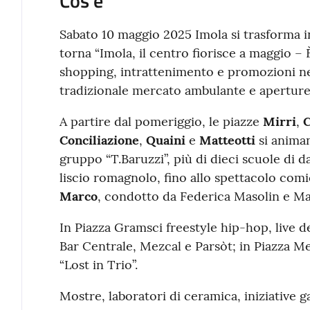
Cos'è
Sabato 10 maggio 2025 Imola si trasforma in
torna “Imola, il centro fiorisce a maggio – È
shopping, intrattenimento e promozioni nei
tradizionale mercato ambulante e aperture 
A partire dal pomeriggio, le piazze
Mirri
,
C
Conciliazione
,
Quaini
e
Matteotti
si animan
gruppo “T.Baruzzi”, più di dieci scuole di
liscio romagnolo, fino allo spettacolo com
Marco
, condotto da Federica Masolin e Ma
In Piazza Gramsci freestyle hip-hop, live de
Bar Centrale, Mezcal e Parsòt; in Piazza M
“Lost in Trio”.
Mostre, laboratori di ceramica, iniziative g