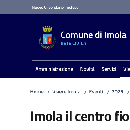
Vai al contenuto
Vai alla navigazione
Vai al footer
Nuovo Circondario Imolese
Comune di Imola
RETE CIVICA
Amministrazione
Novità
Servizi
Vi
Me
Home
Vivere Imola
Eventi
2025
/
/
/
/
Salta al contenuto
Imola il centro fio