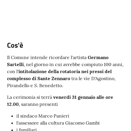
Argomenti
PNRR
Servizi
Cos'è
on-
line
Il Comune intende ricordare l'artista
Germano
Sartelli
, nel giorno in cui avrebbe compiuto 100 anni,
con l'
intitolazione della rotatoria nei pressi del
Seguici
complesso di Sante Zennaro
tra le vie D'Agostino,
su
Pirandello e S. Benedetto.
La cerimonia si terrà
venerdì 31 gennaio alle ore
12.00
, saranno presenti
il sindaco Marco Panieri
l'assessore alla cultura Giacomo Gambi
i familiari