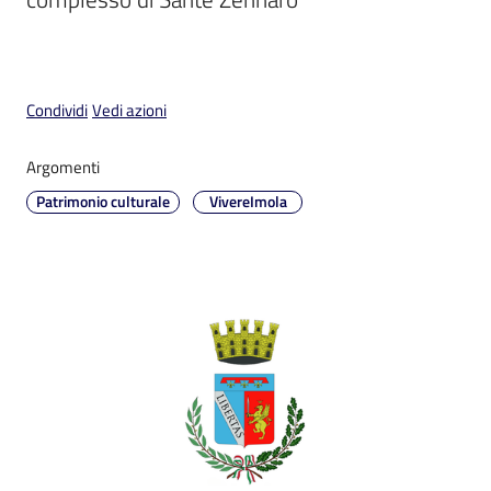
Condividi
Vedi azioni
V
i
Argomenti
s
Patrimonio culturale
VivereImola
i
t
a
r
e
I
m
o
l
a