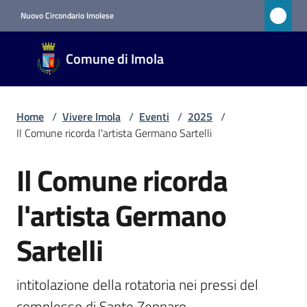
Vai al contenuto
Vai alla navigazione
Vai al footer
Nuovo Circondario Imolese
Comune
Comune di Imola
di Imola
RETE
CIVICA
Home
/
Vivere Imola
/
Eventi
/
2025
/
Il Comune ricorda l'artista Germano Sartelli
Amministrazione
Il Comune ricorda
Salta al contenuto
Novità
l'artista Germano
Servizi
Sartelli
Vivere
intitolazione della rotatoria nei pressi del 
Imola
complesso di Sante Zennaro
Menu selezionato