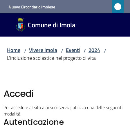
Vai al contenuto
Vai alla navigazione
Vai al footer
Nuovo Circondario Imolese
Comune
Comune di Imola
di Imola
RETE
CIVICA
Home
Vivere Imola
Eventi
2024
/
/
/
/
L'inclusione scolastica nel progetto di vita
Amministrazione
Novità
Accedi
Servizi
Per accedere al sito a ai suoi servizi, utilizza una delle seguenti
modalità.
Vivere
Autenticazione
Imola