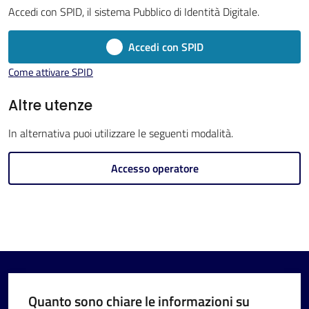
Menu selezionato
Accedi con SPID, il sistema Pubblico di Identità Digitale.
Accedi con SPID
Come attivare SPID
V
Altre utenze
i
In alternativa puoi utilizzare le seguenti modalità.
s
i
Accesso operatore
t
a
r
e
I
m
o
Quanto sono chiare le informazioni su
l