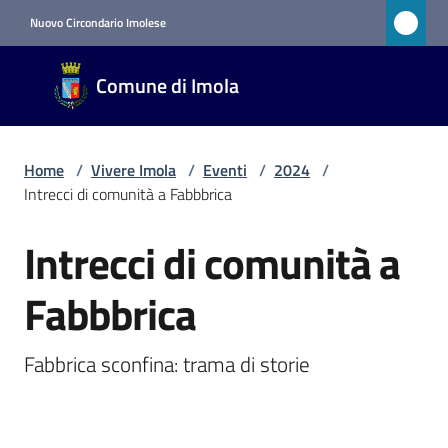
Vai al contenuto
Vai alla navigazione
Vai al footer
Nuovo Circondario Imolese
Comune
Comune di Imola
di Imola
RETE
CIVICA
Home
/
Vivere Imola
/
Eventi
/
2024
/
Intrecci di comunità a Fabbbrica
Amministrazione
Intrecci di comunità a
Salta al contenuto
Novità
Fabbbrica
Servizi
Fabbrica sconfina: trama di storie
Vivere
Imola
Menu selezionato