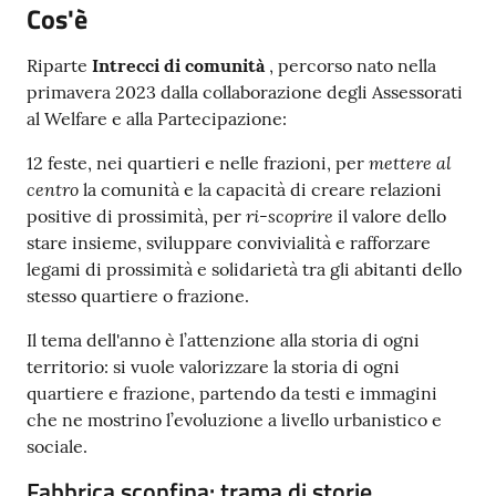
Cos'è
Argomenti
Riparte
Intrecci di comunità
, percorso nato nella
PNRR
primavera 2023 dalla collaborazione degli Assessorati
al Welfare e alla Partecipazione:
Servizi
mettere al
12 feste, nei quartieri e nelle frazioni, per
on-
centro
la comunità e la capacità di creare relazioni
line
ri-scoprire
positive di prossimità, per
il valore dello
stare insieme, sviluppare convivialità e rafforzare
legami di prossimità e solidarietà tra gli abitanti dello
Seguici
stesso quartiere o frazione.
su
Il tema dell'anno è l’attenzione alla storia di ogni
territorio: si vuole valorizzare la storia di ogni
quartiere e frazione, partendo da testi e immagini
che ne mostrino l’evoluzione a livello urbanistico e
sociale.
Fabbrica sconfina: trama di storie