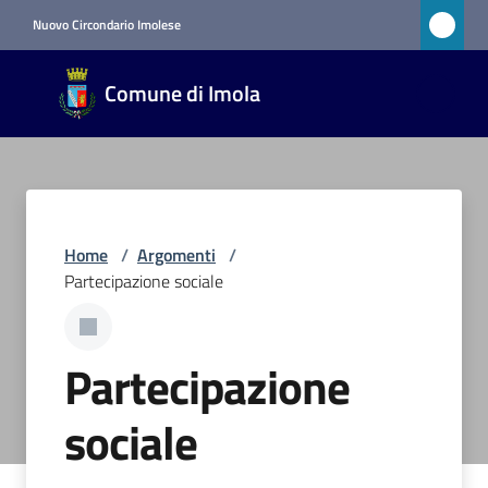
Vai al contenuto
Vai alla navigazione
Vai al footer
Nuovo Circondario Imolese
Comune
Comune di Imola
di Imola
RETE
CIVICA
Amministrazione
Home
/
Argomenti
/
Partecipazione sociale
Novità
Partecipazione
Servizi
sociale
Vivere
Imola