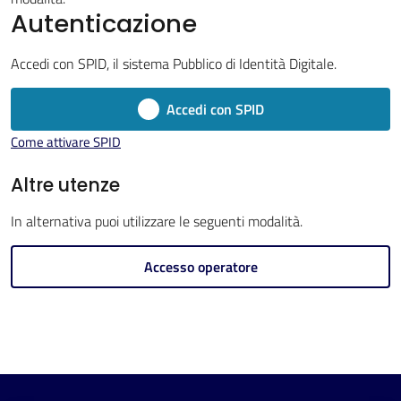
Menu selezionato
Autenticazione
Accedi con SPID, il sistema Pubblico di Identità Digitale.
Accedi con SPID
V
Come attivare SPID
i
s
Altre utenze
i
In alternativa puoi utilizzare le seguenti modalità.
t
a
Accesso operatore
r
e
I
m
o
l