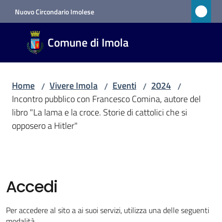
Vai al contenuto
Vai alla navigazione
Vai al footer
Nuovo Circondario Imolese
Comune
Comune di Imola
di Imola
RETE
CIVICA
Home
Vivere Imola
Eventi
2024
/
/
/
/
Incontro pubblico con Francesco Comina, autore del
libro "La lama e la croce. Storie di cattolici che si
Amministrazione
opposero a Hitler"
Novità
Servizi
Accedi
Vivere
Per accedere al sito a ai suoi servizi, utilizza una delle seguenti
Imola
modalità.