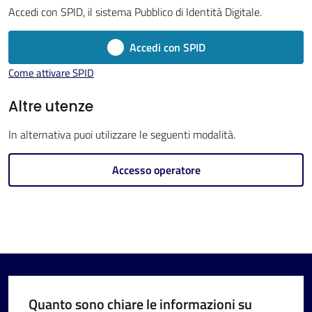
Menu selezionato
Accedi con SPID, il sistema Pubblico di Identità Digitale.
Accedi con SPID
Come attivare SPID
V
Altre utenze
i
In alternativa puoi utilizzare le seguenti modalità.
s
i
Accesso operatore
t
a
r
e
I
m
o
Quanto sono chiare le informazioni su
l