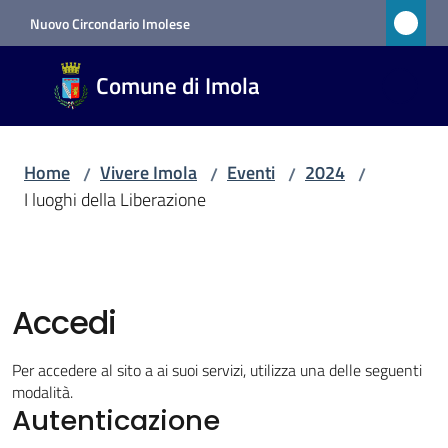
Vai al contenuto
Vai alla navigazione
Vai al footer
Nuovo Circondario Imolese
Comune
Comune di Imola
di Imola
RETE
CIVICA
Home
Vivere Imola
Eventi
2024
/
/
/
/
I luoghi della Liberazione
Amministrazione
Novità
Accedi
Servizi
Per accedere al sito a ai suoi servizi, utilizza una delle seguenti
modalità.
Vivere
Autenticazione
Imola