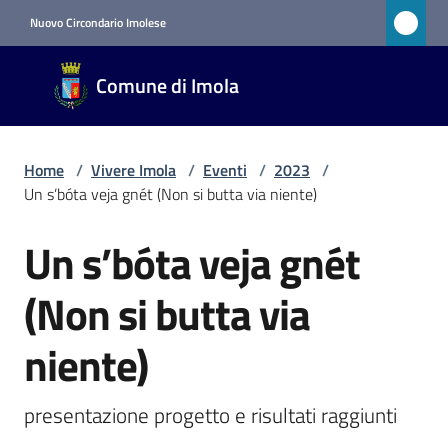
Vai al contenuto
Vai alla navigazione
Vai al footer
Nuovo Circondario Imolese
Comune
Comune di Imola
di Imola
RETE
CIVICA
Home
/
Vivere Imola
/
Eventi
/
2023
/
Un s’bóta veja gnét (Non si butta via niente)
Amministrazione
Un s’bóta veja gnét
Salta al contenuto
Novità
(Non si butta via
Servizi
niente)
Vivere
presentazione progetto e risultati raggiunti
Imola
Menu selezionato