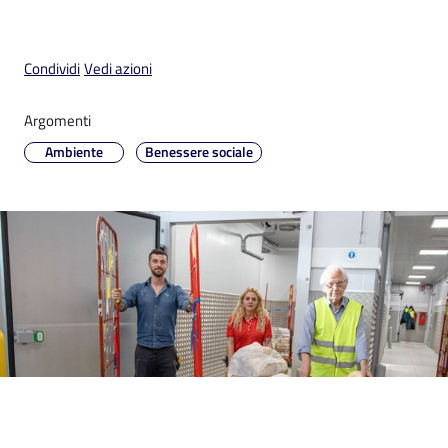
Condividi
Vedi azioni
Argomenti
V
i
Ambiente
Benessere sociale
s
i
t
a
r
e
I
m
o
l
a