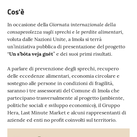
Argomenti
Cos'è
PNRR
Giornata internazionale della
In occasione della
consapevolezza sugli sprechi e le perdite alimentari
,
Servizi
voluta dalle Nazioni Unite, a Imola si terrà
on-
un’iniziativa pubblica di presentazione del progetto
line
“
Un s’bóta veja gnét
” e dei suoi primi risultati.
A parlare di prevenzione degli sprechi, recupero
delle eccedenze alimentari, economia circolare e
Seguici
sostegno alle persone in condizioni di fragilità,
su
saranno i tre assessorati del Comune di Imola che
partecipano trasversalmente al progetto (ambiente,
politiche sociali e sviluppo economico), il Gruppo
Hera, Last Minute Market e alcuni rappresentanti di
aziende ed enti no profit coinvolti sul territorio.