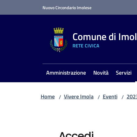
Vai al contenuto
Vai alla navigazione
Vai al footer
Nuovo Circondario Imolese
Comune di Imo
RETE CIVICA
Amministrazione
Novità
Servizi
Home
Vivere Imola
Eventi
202
/
/
/
Accedi