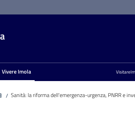
la
Vivere Imola
VisitareI
Menu selezionato
3
Sanità: la riforma dell'emergenza-urgenza, PNRR e inve
/