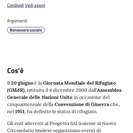
Condividi
Vedi azioni
Argomenti
Benessere sociale
V
i
s
i
t
Cos'è
a
r
Il
20 giugno
è la
Giornata Mondiale del Rifugiato
e
(GMdR)
, istituita il 4 dicembre 2000 dall’
Assemblea
I
Generale delle Nazioni Unite
in occasione del
m
cinquantennale della
Convenzione di Ginevra
che,
o
nel
1951
, ha definito lo status di rifugiato.
l
a
Gli enti aderenti al Progetto SAI insieme al Nuovo
Circondario Imolese organizzano eventi di