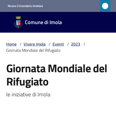
Vai al contenuto
Vai alla navigazione
Vai al footer
Nuovo Circondario Imolese
Comune
Comune di Imola
di Imola
RETE
CIVICA
Home
/
Vivere Imola
/
Eventi
/
2023
/
Giornata Mondiale del Rifugiato
Amministrazione
Giornata Mondiale del
Salta al contenuto
Novità
Rifugiato
Servizi
le iniziative di Imola
Vivere
Imola
Menu selezionato