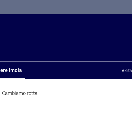
vere Imola
Visit
nu selezionato
Cambiamo rotta