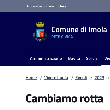
Vai al contenuto
Vai alla navigazione
Vai al footer
Nuovo Circondario Imolese
Comune di Imola
RETE CIVICA
Amministrazione
Novità
Servizi
Vi
Me
Home
Vivere Imola
Eventi
2023
/
/
/
/
Salta al contenuto
Cambiamo rotta