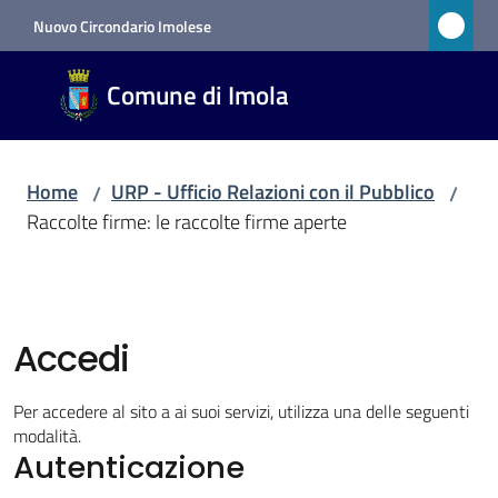
Vai al contenuto
Vai alla navigazione
Vai al footer
Nuovo Circondario Imolese
Comune
Comune di Imola
di Imola
RETE
CIVICA
Home
URP - Ufficio Relazioni con il Pubblico
/
/
Raccolte firme: le raccolte firme aperte
Amministrazione
Novità
Accedi
Servizi
Per accedere al sito a ai suoi servizi, utilizza una delle seguenti
modalità.
Vivere
Autenticazione
Imola