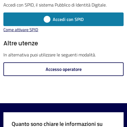
Accedi con SPID, il sistema Pubblico di Identità Digitale.
Accedi con SPID
Come attivare SPID
V
i
Altre utenze
s
In alternativa puoi utilizzare le seguenti modalità.
i
t
Accesso operatore
a
r
e
I
m
o
l
Quanto sono chiare le informazioni su
a