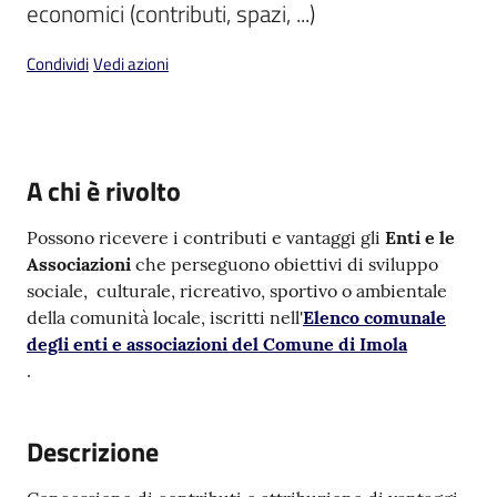
economici (contributi, spazi, ...)
Condividi
Vedi azioni
V
i
A chi è rivolto
s
i
Possono ricevere i contributi e vantaggi gli
Enti e le
t
Associazioni
che perseguono obiettivi di sviluppo
a
sociale, culturale, ricreativo, sportivo o ambientale
r
della comunità locale, iscritti nell'
Elenco comunale
e
degli enti e associazioni del Comune di Imola
I
.
m
o
l
Descrizione
a