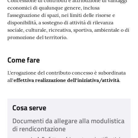
Concessione di contributi e attribuzione di vantaggi
Argomenti
economici di qualunque genere, inclusa
l’assegnazione di spazi, nei limiti delle risorse e
disponibilità, a sostegno di attività di rilevanza
PNRR
sociale, culturale, ricreativa, sportiva, ambientale o di
promozione del territorio.
Servizi
on-
line
Come fare
L‘erogazione del contributo concesso è subordinata
all‘
effettiva realizzazione dell‘iniziativa/attività
.
Seguici
su
Cosa serve
Documenti da allegare alla modulistica
di rendicontazione