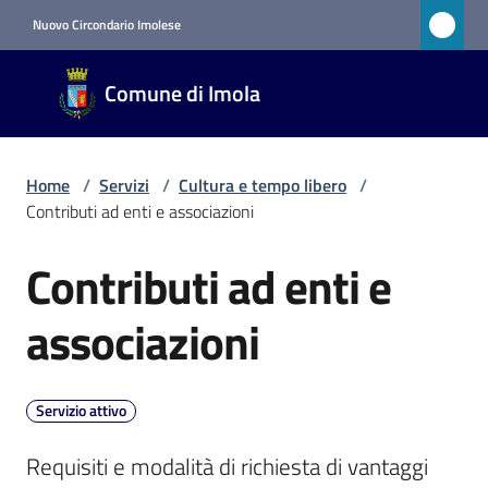
Vai al contenuto
Vai alla navigazione
Vai al footer
Nuovo Circondario Imolese
Comune
Comune di Imola
di Imola
RETE
CIVICA
Home
/
Servizi
/
Cultura e tempo libero
/
Contributi ad enti e associazioni
Amministrazione
Contributi ad enti e
Salta al contenuto
Novità
associazioni
Servizi
Menu selezionato
Servizio attivo
Vivere
Requisiti e modalità di richiesta di vantaggi 
Imola