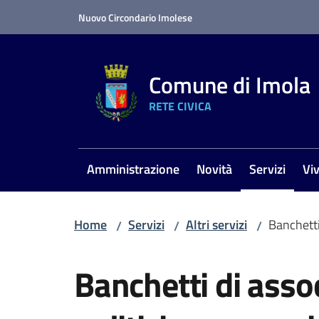
Vai al contenuto
Vai alla navigazione
Vai al footer
Nuovo Circondario Imolese
Comune di Imola
RETE CIVICA
Amministrazione
Novità
Servizi
Vi
Menu selezi
Home
Servizi
Altri servizi
Banchetti
/
/
/
Salta al contenuto
Banchetti di asso