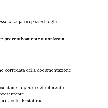
posso occupare spazi e luoghi
re
preventivamente autorizzata.
one corredata della documentazione
esentante, oppure del referente
ppresentante
gare anche lo statuto