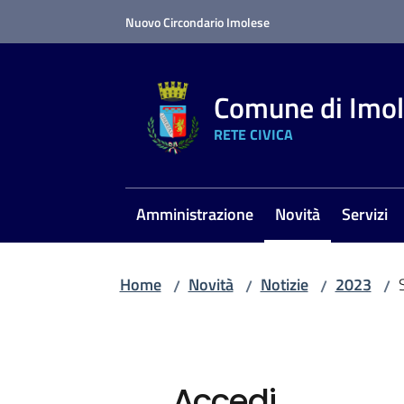
Vai al contenuto
Vai alla navigazione
Vai al footer
Nuovo Circondario Imolese
Comune di Imo
RETE CIVICA
Amministrazione
Novità
Servizi
Menu selezionato
Home
Novità
Notizie
2023
/
/
/
/
Accedi