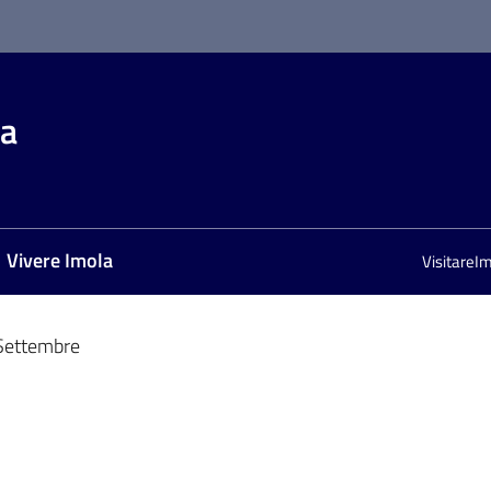
la
Vivere Imola
VisitareI
Settembre