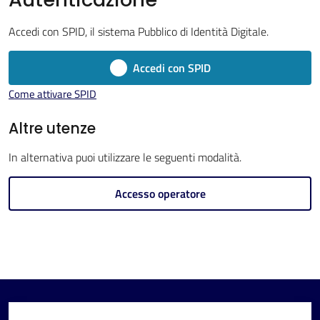
Imola
Accedi con SPID, il sistema Pubblico di Identità Digitale.
Accedi con SPID
Come attivare SPID
V
i
Altre utenze
s
In alternativa puoi utilizzare le seguenti modalità.
i
t
Accesso operatore
a
r
e
I
m
o
l