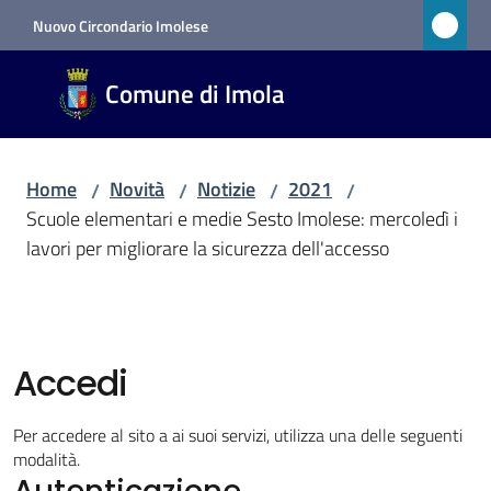
Vai al contenuto
Vai alla navigazione
Vai al footer
Nuovo Circondario Imolese
Comune
Comune di Imola
di Imola
RETE
CIVICA
Home
Novità
Notizie
2021
/
/
/
/
Scuole elementari e medie Sesto Imolese: mercoledì i
lavori per migliorare la sicurezza dell'accesso
Amministrazione
Novità
Menu selezionato
Accedi
Servizi
Per accedere al sito a ai suoi servizi, utilizza una delle seguenti
modalità.
Vivere
Autenticazione