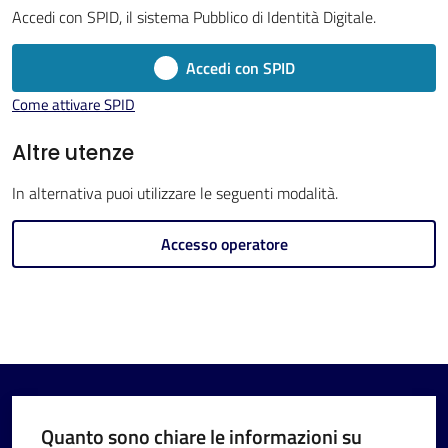
Imola
Accedi con SPID, il sistema Pubblico di Identità Digitale.
Accedi con SPID
Come attivare SPID
V
Altre utenze
i
In alternativa puoi utilizzare le seguenti modalità.
s
i
Accesso operatore
t
a
r
e
I
m
o
Quanto sono chiare le informazioni su
l