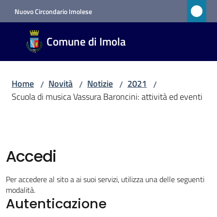
Vai al contenuto
Vai alla navigazione
Vai al footer
Nuovo Circondario Imolese
Comune
Comune di Imola
di Imola
RETE
CIVICA
Home
Novità
Notizie
2021
/
/
/
/
Scuola di musica Vassura Baroncini: attività ed eventi
Amministrazione
Novità
Accedi
Menu selezionato
Per accedere al sito a ai suoi servizi, utilizza una delle seguenti
Servizi
modalità.
Autenticazione
Vivere