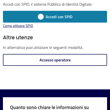
Imola
Accedi con SPID, il sistema Pubblico di Identità Digitale.
Accedi con SPID
Come attivare SPID
V
Altre utenze
i
In alternativa puoi utilizzare le seguenti modalità.
s
i
Accesso operatore
t
a
r
e
I
m
o
Quanto sono chiare le informazioni su
l