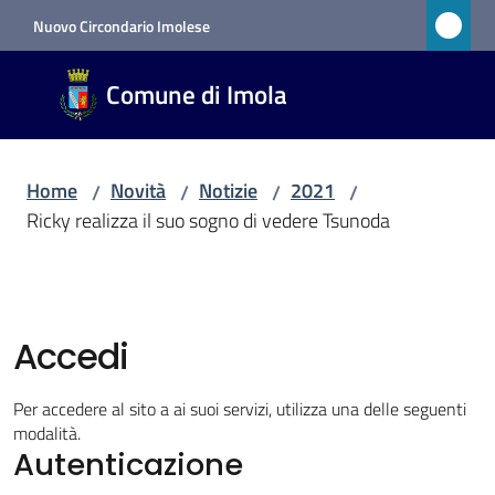
Vai al contenuto
Vai alla navigazione
Vai al footer
Nuovo Circondario Imolese
Comune
Comune di Imola
di Imola
RETE
CIVICA
Home
Novità
Notizie
2021
/
/
/
/
Ricky realizza il suo sogno di vedere Tsunoda
Amministrazione
Novità
Accedi
Menu selezionato
Per accedere al sito a ai suoi servizi, utilizza una delle seguenti
Servizi
modalità.
Autenticazione
Vivere