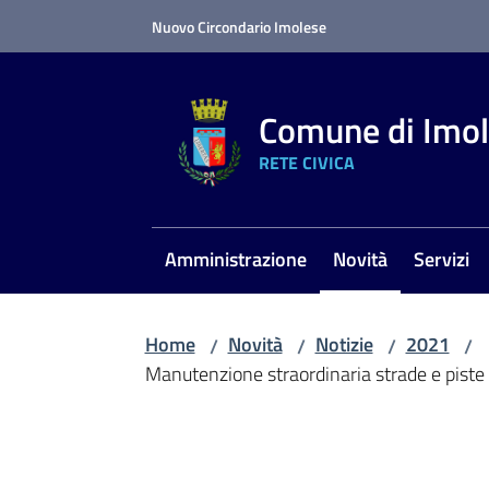
Vai al contenuto
Vai alla navigazione
Vai al footer
Nuovo Circondario Imolese
Comune di Imo
RETE CIVICA
Amministrazione
Novità
Servizi
Menu selezionato
Home
Novità
Notizie
2021
/
/
/
/
Manutenzione straordinaria strade e piste c