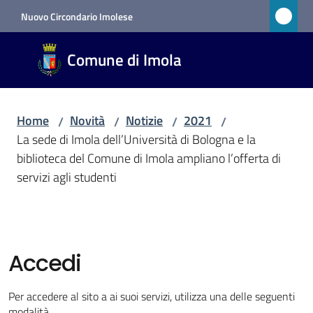
Vai al contenuto
Vai alla navigazione
Vai al footer
Nuovo Circondario Imolese
Comune
Comune di Imola
di Imola
RETE
CIVICA
Home
Novità
Notizie
2021
/
/
/
/
La sede di Imola dell’Università di Bologna e la
biblioteca del Comune di Imola ampliano l’offerta di
Amministrazione
servizi agli studenti
Novità
Menu selezionato
Accedi
Servizi
Per accedere al sito a ai suoi servizi, utilizza una delle seguenti
Vivere
modalità.