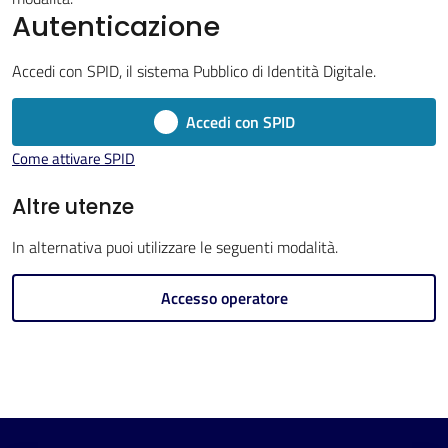
Imola
Autenticazione
Accedi con SPID, il sistema Pubblico di Identità Digitale.
Accedi con SPID
V
Come attivare SPID
i
s
Altre utenze
i
In alternativa puoi utilizzare le seguenti modalità.
t
a
Accesso operatore
r
e
I
m
o
l