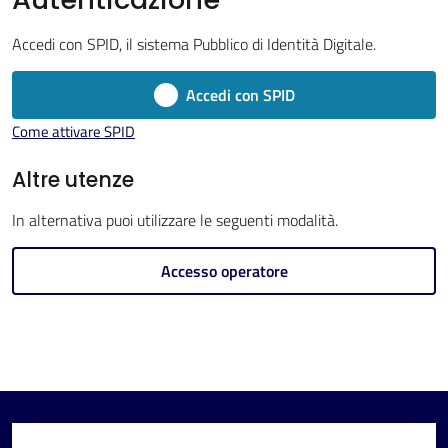
Imola
Accedi con SPID, il sistema Pubblico di Identità Digitale.
Accedi con SPID
Come attivare SPID
V
i
Altre utenze
s
In alternativa puoi utilizzare le seguenti modalità.
i
t
Accesso operatore
a
r
e
I
m
o
l