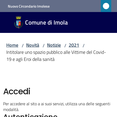
Vai al contenuto
Vai alla navigazione
Vai al footer
Nuovo Circondario Imolese
Comune
Comune di Imola
di Imola
RETE
CIVICA
Home
Novità
Notizie
2021
/
/
/
/
Intitolare uno spazio pubblico alle Vittime del Covid-
19 e agli Eroi della sanità
Amministrazione
Novità
Menu selezionato
Accedi
Servizi
Per accedere al sito a ai suoi servizi, utilizza una delle seguenti
modalità.
Vivere
Autenticazione