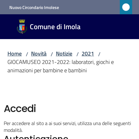
Vai al contenuto
Vai alla navigazione
Vai al footer
Nuovo Circondario Imolese
Comune
Comune di Imola
di Imola
RETE
CIVICA
Home
Novità
Notizie
2021
/
/
/
/
GIOCAMUSEO 2021-2022: laboratori, giochi e
animazioni per bambine e bambini
Amministrazione
Novità
Menu selezionato
Accedi
Servizi
Per accedere al sito a ai suoi servizi, utilizza una delle seguenti
modalità.
Vivere
Autenticazione