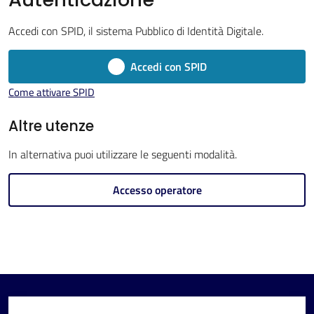
Imola
Accedi con SPID, il sistema Pubblico di Identità Digitale.
Accedi con SPID
Come attivare SPID
V
i
Altre utenze
s
In alternativa puoi utilizzare le seguenti modalità.
i
t
Accesso operatore
a
r
e
I
m
o
l