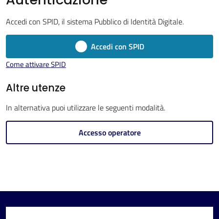
Imola
Accedi con SPID, il sistema Pubblico di Identità Digitale.
Accedi con SPID
Come attivare SPID
V
i
Altre utenze
s
In alternativa puoi utilizzare le seguenti modalità.
i
t
Accesso operatore
a
r
e
I
m
o
l