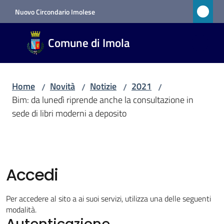
Vai al contenuto
Vai alla navigazione
Vai al footer
Nuovo Circondario Imolese
Comune
Comune di Imola
di Imola
RETE
CIVICA
Home
Novità
Notizie
2021
/
/
/
/
Bim: da lunedì riprende anche la consultazione in
sede di libri moderni a deposito
Amministrazione
Novità
Menu selezionato
Accedi
Servizi
Per accedere al sito a ai suoi servizi, utilizza una delle seguenti
modalità.
Vivere
Autenticazione