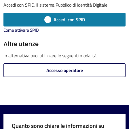
Imola
Accedi con SPID, il sistema Pubblico di Identità Digitale.
Accedi con SPID
Come attivare SPID
V
Altre utenze
i
In alternativa puoi utilizzare le seguenti modalità.
s
i
Accesso operatore
t
a
r
e
I
m
o
Quanto sono chiare le informazioni su
l