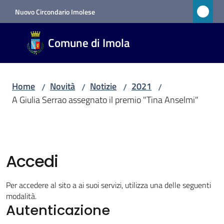
Vai al contenuto
Vai alla navigazione
Vai al footer
Nuovo Circondario Imolese
Comune
Comune di Imola
di Imola
RETE
CIVICA
Home
Novità
Notizie
2021
/
/
/
/
A Giulia Serrao assegnato il premio "Tina Anselmi"
Amministrazione
Novità
Accedi
Menu selezionato
Per accedere al sito a ai suoi servizi, utilizza una delle seguenti
Servizi
modalità.
Autenticazione
Vivere