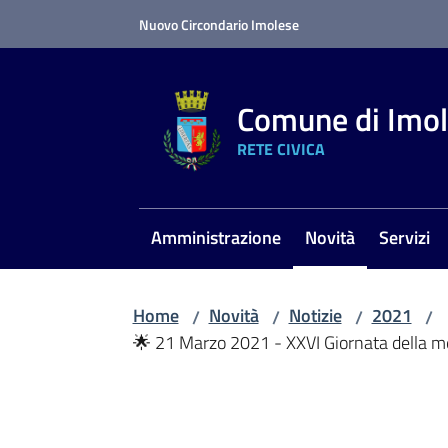
Vai al contenuto
Vai alla navigazione
Vai al footer
Nuovo Circondario Imolese
Comune di Imo
RETE CIVICA
Amministrazione
Novità
Servizi
Menu selezionato
Home
Novità
Notizie
2021
/
/
/
/
🌟 21 Marzo 2021 - XXVI Giornata della mem