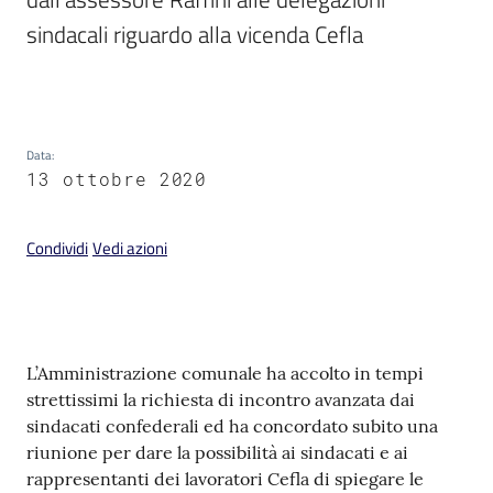
sindacali riguardo alla vicenda Cefla

V
Data
:
i
13 ottobre 2020
s
i
t
Condividi
Vedi azioni
a
r
e
I
Contenuto
m
L’Amministrazione comunale ha accolto in tempi
o
strettissimi la richiesta di incontro avanzata dai
l
sindacati confederali ed ha concordato subito una
a
riunione per dare la possibilità ai sindacati e ai
rappresentanti dei lavoratori Cefla di spiegare le