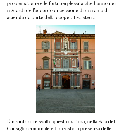
problematiche e le forti perplessità che hanno nei
Argomenti
riguardi dell’accordo di cessione di un ramo di
azienda da parte della cooperativa stessa.
PNRR
Servizi
on-
line
Seguici
su
L’incontro si è svolto questa mattina, nella Sala del
Consiglio comunale ed ha visto la presenza delle