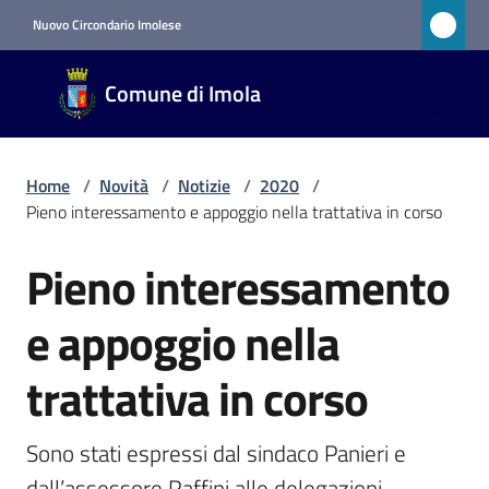
Vai al contenuto
Vai alla navigazione
Vai al footer
Nuovo Circondario Imolese
Comune
Comune di Imola
di Imola
RETE
CIVICA
Home
/
Novità
/
Notizie
/
2020
/
Pieno interessamento e appoggio nella trattativa in corso
Amministrazione
Pieno interessamento
Salta al contenuto
Novità
e appoggio nella
Menu selezionato
trattativa in corso
Servizi
Sono stati espressi dal sindaco Panieri e 
Vivere
dall’assessore Raffini alle delegazioni 
Imola