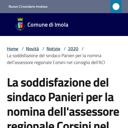
Vai al contenuto
Vai alla navigazione
Vai al footer
Nuovo Circondario Imolese
Comune
Comune di Imola
di Imola
RETE
CIVICA
Home
/
Novità
/
Notizie
/
2020
/
La soddisfazione del sindaco Panieri per la nomina
dell'assessore regionale Corsini nel consiglio dell'ACI
Amministrazione
La soddisfazione del
Salta al contenuto
Novità
Menu selezionato
sindaco Panieri per la
Servizi
nomina dell'assessore
Vivere
regionale Corsini nel
Imola