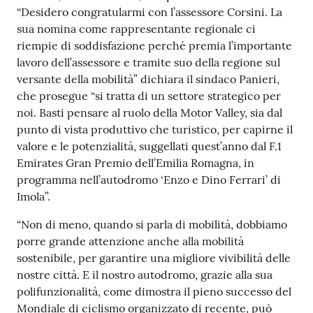
“Desidero congratularmi con l’assessore Corsini. La
Argomenti
sua nomina come rappresentante regionale ci
riempie di soddisfazione perché premia l’importante
PNRR
lavoro dell’assessore e tramite suo della regione sul
versante della mobilità” dichiara il sindaco Panieri,
Servizi
che prosegue “si tratta di un settore strategico per
on-
noi. Basti pensare al ruolo della Motor Valley, sia dal
line
punto di vista produttivo che turistico, per capirne il
valore e le potenzialità, suggellati quest’anno dal F.1
Emirates Gran Premio dell’Emilia Romagna, in
programma nell’autodromo ‘Enzo e Dino Ferrari’ di
Seguici
Imola”.
su
“Non di meno, quando si parla di mobilità, dobbiamo
porre grande attenzione anche alla mobilità
sostenibile, per garantire una migliore vivibilità delle
nostre città. E il nostro autodromo, grazie alla sua
polifunzionalità, come dimostra il pieno successo del
Mondiale di ciclismo organizzato di recente, può