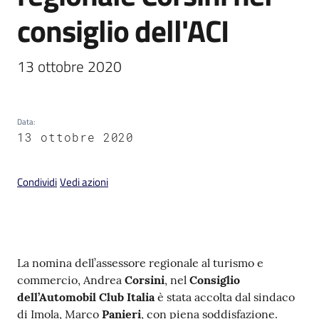
consiglio dell'ACI
13 ottobre 2020
V
i
s
Data
:
13 ottobre 2020
i
t
a
Condividi
Vedi azioni
r
e
I
m
o
Contenuto
La nomina dell’assessore regionale al turismo e
l
commercio, Andrea
Corsini
, nel
Consiglio
a
dell’Automobil Club Italia
è stata accolta dal sindaco
di Imola, Marco
Panieri
, con piena soddisfazione.