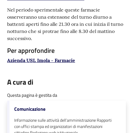
Argomenti
Nel periodo sperimentale queste farmacie
osserveranno una estensone del turno diurno a
PNRR
battenti aperti fino alle 21.30 ora in cui inizia il turno
notturno che si protrae fino alle 8.30 del mattino
Servizi
successivo.
on-
Per approfondire
line
Azienda USL Imola - Farmacie
Seguici
A cura di
su
Questa pagina è gestita da
Comunicazione
Informazione sulle attività dell’amministrazione Rapporti
con uffici stampa ed organizzatori di manifestazioni
cittadine Redazione web istituzionale