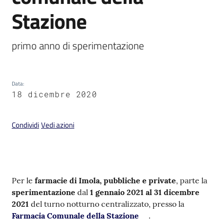
Stazione
primo anno di sperimentazione
V
i
s
Data
:
18 dicembre 2020
i
t
a
Condividi
Vedi azioni
r
e
I
m
o
Contenuto
Per le
farmacie di Imola, pubbliche e private
, parte la
l
sperimentazione
dal
1 gennaio 2021 al 31 dicembre
a
2021
del turno notturno centralizzato, presso la
Farmacia Comunale della Stazione
.