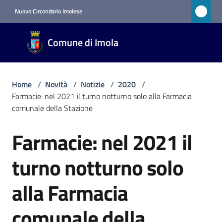
Vai al contenuto
Vai alla navigazione
Vai al footer
Nuovo Circondario Imolese
Comune
Comune di Imola
di Imola
RETE
CIVICA
Home
/
Novità
/
Notizie
/
2020
/
Farmacie: nel 2021 il turno notturno solo alla Farmacia
comunale della Stazione
Amministrazione
Farmacie: nel 2021 il
Salta al contenuto
Novità
Menu selezionato
turno notturno solo
Servizi
alla Farmacia
Vivere
comunale della
Imola